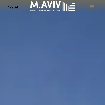
9284*