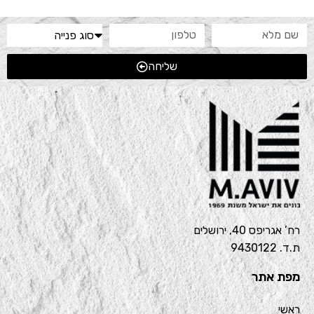
שליחה
רח’ אגריפס 40, ירושלים
ת.ד. 9430122
מפת אתר
ראשי