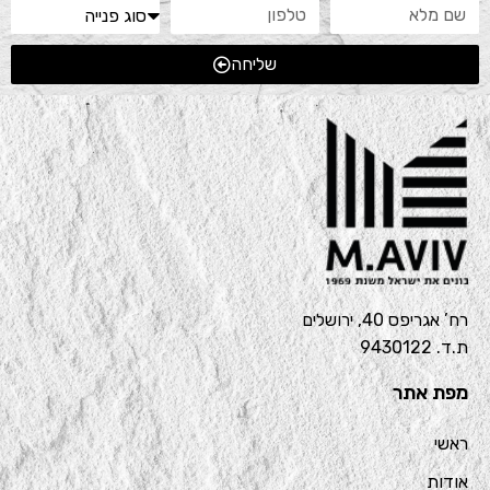
שליחה
רח’ אגריפס 40, ירושלים
ת.ד. 9430122
מפת אתר
ראשי
אודות